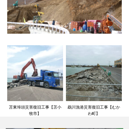
苫東埠頭災害復旧工事【苫小
鵡川漁港災害復旧工事【むか
牧市】
わ町】