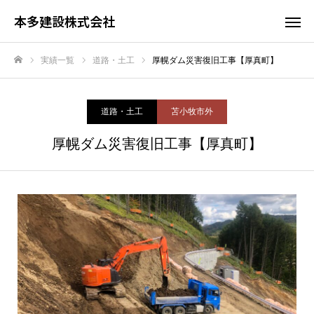
本多建設株式会社
実績一覧
道路・土工
厚幌ダム災害復旧工事【厚真町】
ホーム
道路・土工
苫小牧市外
厚幌ダム災害復旧工事【厚真町】