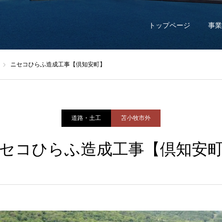
トップページ
事業
ニセコひらふ造成工事【倶知安町】
道路・土工
苫小牧市外
セコひらふ造成工事【倶知安