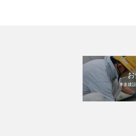
お
本多建