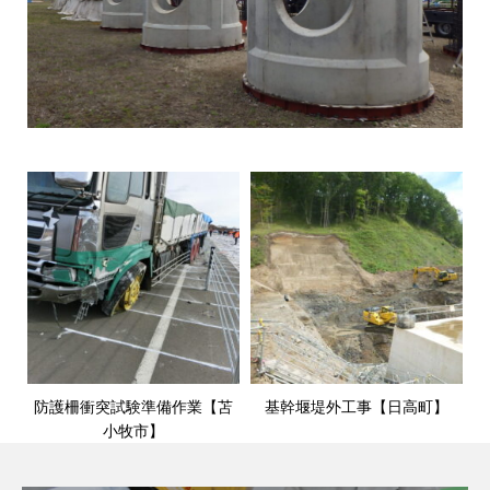
防護柵衝突試験準備作業【苫
基幹堰堤外工事【日高町】
小牧市】