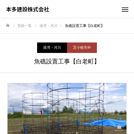
本多建設株式会社
実績一覧
港湾・河川
魚礁設置工事【白老町】
ホーム
港湾・河川
苫小牧市外
魚礁設置工事【白老町】